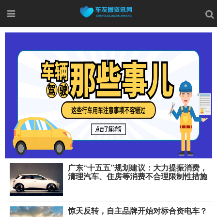
广东“十五五”规划建议：大力提振消费，
清理汽车、住房等消费不合理限制性措施
人保车险|车辆驾驶那些事儿
因Autopilot安全漏洞 特斯拉召回200多万辆车
一汽奔腾2023年同比增长59.4% ，累计销售达120666辆
月交付五万辆成就达成！理想汽车2023年共交付37.6万辆
惊天反转，自主品牌开始对标合资电车？