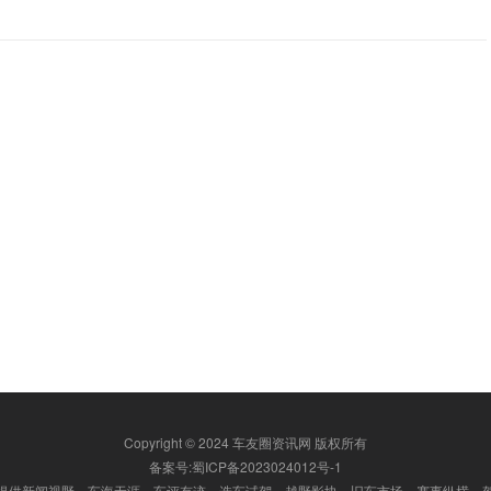
Copyright © 2024 车友圈资讯网 版权所有
备案号:蜀ICP备2023024012号-1
提供新闻视野、车海无涯、车评有迹、选车试驾、越野影协、旧车市场、赛事纵横、