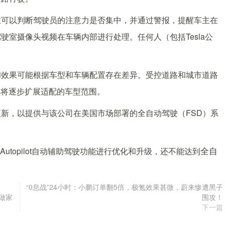
在可以判断驾驶员的注意力是否集中，并通过警报，提醒车主在
室摄像头视频在车辆内部进行处理。任何人（包括Tesla公
和效果可能根据车型和车辆配置存在差异。受控道路和城市道路
，并将逐步扩展适配的车型范围。
新，以提供与该公司在美国市场部署的全自动驾驶（FSD）系
utopilot自动辅助驾驶功能进行优化和升级，还不能达到
全自
“0息战”24小时：小鹏订单翻5倍，极氪效果甚微，蔚来惨遭黑子
人做家
围攻！
下一篇