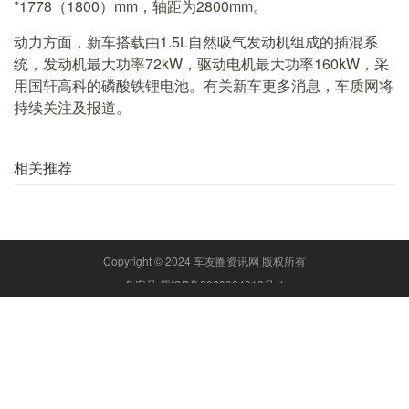
*1778（1800）mm，轴距为2800mm。
动力方面，新车搭载由1.5L自然吸气发动机组成的插混系
统，发动机最大功率72kW，驱动电机最大功率160kW，采
用国轩高科的磷酸铁锂电池。有关新车更多消息，车质网将
持续关注及报道。
相关推荐
Copyright © 2024 车友圈资讯网 版权所有
备案号:蜀ICP备2023024012号-1
车友圈资讯网专业提供新闻视野、车海无涯、车评有迹、选车试驾、越野影
协、旧车市场、赛事纵横、驾车经验等汽车资讯
本站部分内容为转载，不代表本站立场，如有侵权请联系处理。