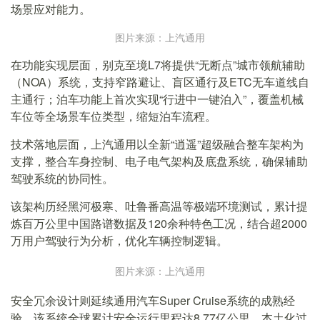
场景应对能力。
图片来源：上汽通用
在功能实现层面，别克至境L7将提供“无断点”城市领航辅助
（NOA）系统，支持窄路避让、盲区通行及ETC无车道线自
主通行；泊车功能上首次实现“行进中一键泊入”，覆盖机械
车位等全场景车位类型，缩短泊车流程。
技术落地层面，上汽通用以全新“逍遥”超级融合整车架构为
支撑，整合车身控制、电子电气架构及底盘系统，确保辅助
驾驶系统的协同性。
该架构历经黑河极寒、吐鲁番高温等极端环境测试，累计提
炼百万公里中国路谱数据及120余种特色工况，结合超2000
万用户驾驶行为分析，优化车辆控制逻辑。
图片来源：上汽通用
安全冗余设计则延续通用汽车Super Cruise系统的成熟经
验，该系统全球累计安全运行里程达8.77亿公里，本土化过