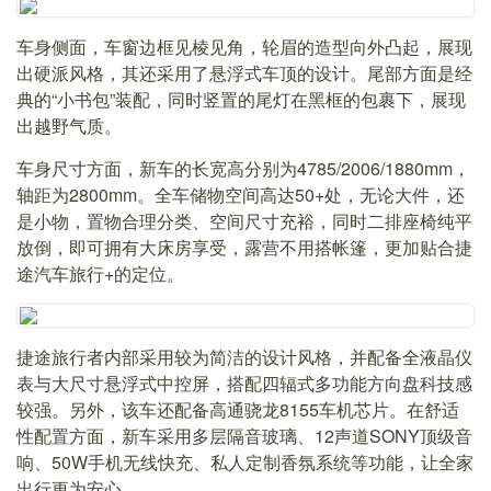
车身侧面，车窗边框见棱见角，轮眉的造型向外凸起，展现
出硬派风格，其还采用了悬浮式车顶的设计。尾部方面是经
典的“小书包”装配，同时竖置的尾灯在黑框的包裹下，展现
出越野气质。
车身尺寸方面，新车的长宽高分别为4785/2006/1880mm，
轴距为2800mm。全车储物空间高达50+处，无论大件，还
是小物，置物合理分类、空间尺寸充裕，同时二排座椅纯平
放倒，即可拥有大床房享受，露营不用搭帐篷，更加贴合捷
途汽车旅行+的定位。
捷途旅行者内部采用较为简洁的设计风格，并配备全液晶仪
表与大尺寸悬浮式中控屏，搭配四辐式多功能方向盘科技感
较强。另外，该车还配备高通骁龙8155车机芯片。在舒适
性配置方面，新车采用多层隔音玻璃、12声道SONY顶级音
响、50W手机无线快充、私人定制香氛系统等功能，让全家
出行更为安心。