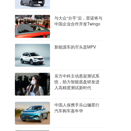
与大众“分手”后，雷诺将与
中国企业合作开发Twingo
新能源车的尽头是MPV
东方中科主动悬架测试系
统，助力智能底盘研发进
入高精度测试新时代
中国人保携手乐山骊星行
汽车购车嘉年华