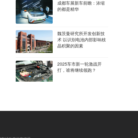
成都车展新车前瞻：浓缩
的都是精华
魏茨曼研究所开发创新技
术 以识别电池内部影响枝
晶积聚的因素
2025车市新一轮激战开
打，谁将继续领跑？