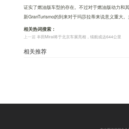
证实了燃油版车型的存在。不过对于燃油版动力和
新GranTurismo的到来对于玛莎拉蒂来说意义重大。
相关热词搜索：
上一篇
丰田Mirai将于北京车展亮相，续航或达644公里
相关推荐